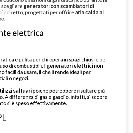
e scegliere
generatori con scambiatori di
 indiretto, progettati per offrire
aria calda al
mo.
nte elettrica
atica e pulita per chi opera in spazi chiusi e per
so di combustibili. I
generatori elettrici non
o facili da usare, il che li rende ideali per
iali o negozi.
ilizzi saltuari
poiché potrebbero risultare più
o. A differenza di gas e gasolio, infatti, si scopre
nto si è speso effettivamente.
GPL