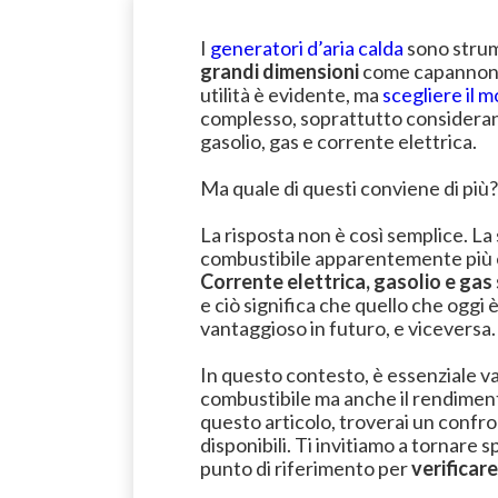
I
generatori d’aria calda
sono stru
grandi dimensioni
come capannoni, 
utilità è evidente, ma
scegliere il 
complesso, soprattutto considerando
gasolio, gas e corrente elettrica.
Ma quale di questi conviene di più?
La risposta non è così semplice. La
combustibile apparentemente più e
Corrente elettrica, gasolio e gas
e ciò significa che quello che ogg
vantaggioso in futuro, e viceversa.
In questo contesto, è essenziale v
combustibile ma anche il rendimento
questo articolo, troverai un confro
disponibili. Ti invitiamo a tornare 
punto di riferimento per
verificare