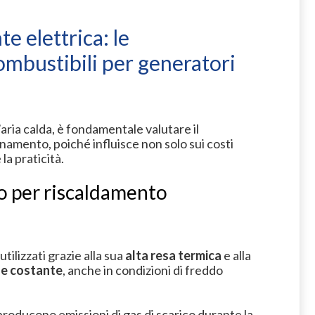
te elettrica: le
combustibili per generatori
ria calda, è fondamentale valutare il
onamento, poiché influisce non solo sui costi
la praticità.
io per riscaldamento
utilizzati grazie alla sua
alta resa termica
e alla
 e costante
, anche in condizioni di freddo
 producono emissioni di gas di scarico durante la