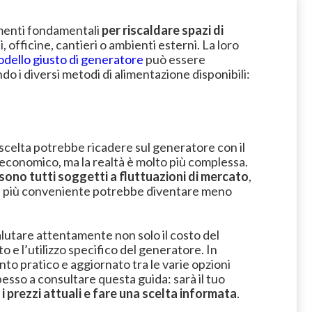
menti fondamentali
per riscaldare spazi di
officine, cantieri o ambienti esterni. La loro
modello giusto di generatore
può essere
 i diversi metodi di alimentazione disponibili:
 scelta potrebbe ricadere sul generatore con il
conomico, ma la realtà è molto più complessa.
 sono tutti soggetti a fluttuazioni di mercato
,
i è più conveniente potrebbe diventare meno
alutare attentamente non solo il costo del
 e l’utilizzo specifico del generatore. In
nto pratico e aggiornato tra le varie opzioni
spesso a consultare questa guida: sarà il tuo
 i prezzi attuali e fare una scelta informata
.