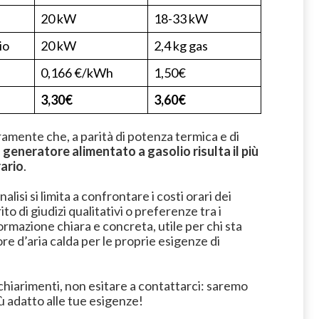
20 kW
18-33 kW
io
20 kW
2,4 kg gas
0,166 €/kWh
1,50€
3,30€
3,60€
amente che, a parità di potenza termica e di
l generatore alimentato a gasolio risulta il più
rario
.
lisi si limita a confrontare i costi orari dei
o di giudizi qualitativi o preferenze tra i
formazione chiara e concreta, utile per chi sta
re d’aria calda per le proprie esigenze di
i chiarimenti, non esitare a contattarci: saremo
più adatto alle tue esigenze!