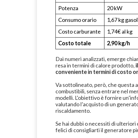
Potenza
20 kW
Consumo orario
1,67 kg gasol
Costo carburante
1,74€ al kg
Costo totale
2,90 kg/h
Dai numeri analizzati, emerge chiar
resa in termini di calore prodotto,
i
conveniente in termini di costo o
Va sottolineato, però, che questa ana
combustibili, senza entrare nel merit
modelli. L'obiettivo è fornire un’in
valutando l’acquisto di un generato
riscaldamento.
Se hai dubbi o necessiti di ulterior
felici di consigliarti il generatore 