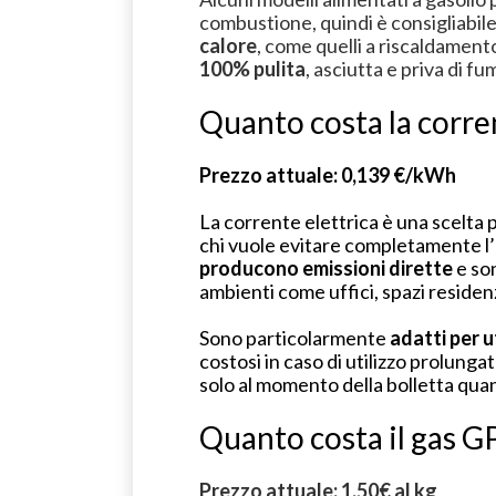
combustione, quindi è consigliabil
calore
, come quelli a riscaldamento
100% pulita
, asciutta e priva di fu
Quanto costa la corre
Prezzo attuale: 0,139 €/kWh
La corrente elettrica è una scelta pr
chi vuole evitare completamente l’u
producono emissioni dirette
e son
ambienti come uffici, spazi residenz
Sono particolarmente
adatti per ut
costosi in caso di utilizzo prolungat
solo al momento della bolletta qua
Quanto costa il gas 
Prezzo attuale: 1,50€ al kg