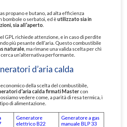
gas propano e butano, ad alta efficienza
n bombole o serbatoi, ed è
utilizzato sia in
ioni, sia all’aperto
.
el GPL richiede attenzione, e in caso di perdite
ndo più pesante dell’aria. Questo combustibile
as naturale
, ma rimane una valida scelta per chi
e cerca un’alternativa performante.
neratori d’aria calda
economico della scelta del combustibile,
eratori d’aria calda firmati Master
con
possiamo vedere come, a parità di resa termica, i
 tipo di alimentazione.
a
Generatore
Generatore a gas
7
elettrico B22
manuale BLP 33